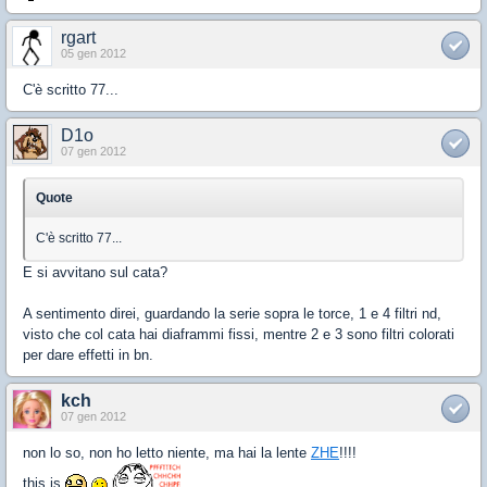
rgart
05 gen 2012
C'è scritto 77...
D1o
07 gen 2012
Quote
C'è scritto 77...
E si avvitano sul cata?
A sentimento direi, guardando la serie sopra le torce, 1 e 4 filtri nd,
visto che col cata hai diaframmi fissi, mentre 2 e 3 sono filtri colorati
per dare effetti in bn.
kch
07 gen 2012
non lo so, non ho letto niente, ma hai la lente
ZHE
!!!!
this is