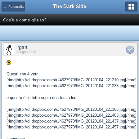
The Dark Side
← Fotografia
Cos'è e come gli uso?
rgart
04 gen 2012
Questi son 4 vetri
[rimg]http://dl.dropbox.com/u/4627970/IMG_20120104_221210.jpg[/rimg]
[rimg]http://dl.dropbox.com/u/4627970/IMG_20120104_221233.jpg[/rimg]
e questo è l'effetto sopra una torcia led
[rimg]http://dl.dropbox.com/u/4627970/IMG_20120104_221305.jpg[/rimg]
[rimg]http://dl.dropbox.com/u/4627970/IMG_20120104_221403.jpg[/rimg]
[rimg]http://dl.dropbox.com/u/4627970/IMG_20120104_221437.jpg[/rimg]
[rimg]http://dl.dropbox.com/u/4627970/IMG_20120104_221457.jpg[/rimg]
il cannone