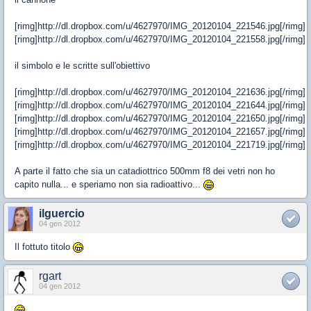
[rimg]http://dl.dropbox.com/u/4627970/IMG_20120104_221546.jpg[/rimg]
[rimg]http://dl.dropbox.com/u/4627970/IMG_20120104_221558.jpg[/rimg]
il simbolo e le scritte sull'obiettivo
[rimg]http://dl.dropbox.com/u/4627970/IMG_20120104_221636.jpg[/rimg]
[rimg]http://dl.dropbox.com/u/4627970/IMG_20120104_221644.jpg[/rimg]
[rimg]http://dl.dropbox.com/u/4627970/IMG_20120104_221650.jpg[/rimg]
[rimg]http://dl.dropbox.com/u/4627970/IMG_20120104_221657.jpg[/rimg]
[rimg]http://dl.dropbox.com/u/4627970/IMG_20120104_221719.jpg[/rimg]
A parte il fatto che sia un catadiottrico 500mm f8 dei vetri non ho
capito nulla... e speriamo non sia radioattivo...
ilguercio
04 gen 2012
Il fottuto titolo
rgart
04 gen 2012