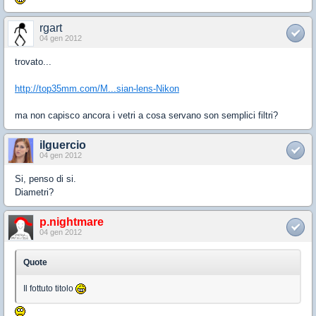
rgart
04 gen 2012
trovato...
http://top35mm.com/M...sian-lens-Nikon
ma non capisco ancora i vetri a cosa servano son semplici filtri?
ilguercio
04 gen 2012
Si, penso di si.
Diametri?
p.nightmare
04 gen 2012
Quote
Il fottuto titolo