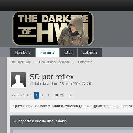
Members
Forums
Chat
Calendar
The Dark Side
→
Discussioni Tecniche
→
Fotografia
SD per reflex
Iniziato da
zortan
,
28 mag 2014 22:29
DOPO
»
Pagina 1 di 4
1
2
3
Questa discussione e' stata archiviata
Questo significa che non e' possi
70 risposte a questa discussione