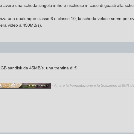
 avere una scheda singola imho è rischioso in caso di guasti alla sche
nza una qualunque classe 6 o classe 10, la scheda veloce serve per svu
nera video a 450MB/s).
32GB sandisk da 45MB/s. una trentina di €
-
Amare la Formattazione è la Soluzione al 90% dei