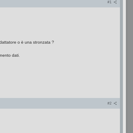
#1
adattatore o è una stronzata ?
mento dati.
#2