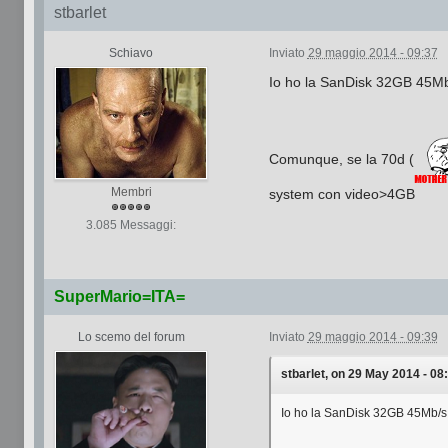
stbarlet
Schiavo
Inviato
29 maggio 2014 - 09:37
Io ho la SanDisk 32GB 45Mb/s
Comunque, se la 70d (
Membri
system con video>4GB
3.085 Messaggi:
SuperMario=ITA=
Lo scemo del forum
Inviato
29 maggio 2014 - 09:39
stbarlet, on 29 May 2014 - 08:
Io ho la SanDisk 32GB 45Mb/s..