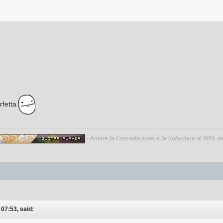
rfetta
-
Amare la Formattazione è la Soluzione al 90% dei
07:53, said: