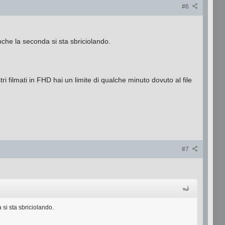
#6
che la seconda si sta sbriciolando.
i filmati in FHD hai un limite di qualche minuto dovuto al file
#7
si sta sbriciolando.