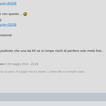
pacity=64GB
 con questa ...
pacity=32GB
essional
 piuttosto che una da 64 se si rompe rischi di perdere solo metà foto...
alor
il 28 maggio 2014 - 23:28
nte sa poco. Il saggio non sa niente. L'imbecille sa sempre tutto.