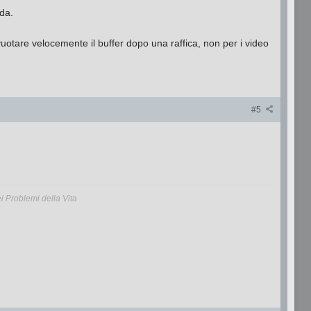
da.
otare velocemente il buffer dopo una raffica, non per i video
#5
 Problemi della Vita