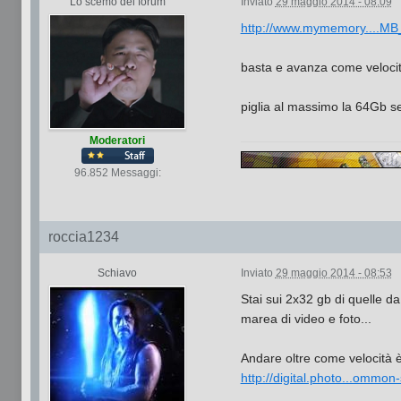
Lo scemo del forum
Inviato
29 maggio 2014 - 08:09
http://www.mymemory....MB_
basta e avanza come velocit
piglia al massimo la 64Gb se
Moderatori
96.852 Messaggi:
roccia1234
Schiavo
Inviato
29 maggio 2014 - 08:53
Stai sui 2x32 gb di quelle
marea di video e foto...
Andare oltre come velocità è
http://digital.photo...ommon