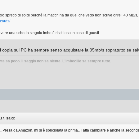
lo spreco di soldi perchè la macchina da quel che vedo non scrive oltre i 40 MB/s, d
-cards/
vere una scheda singola imho è rischioso in caso di guasti .
i copia sul PC ha sempre senso acquistare la 95mb/s sopratutto se sal
nte sa poco. Il saggio non sa niente. L'imbecille sa sempre tutto.
37, said:
 Presa da Amazon, mi si è sbriciolata la prima.. Fatta cambiare e anche la seconda 