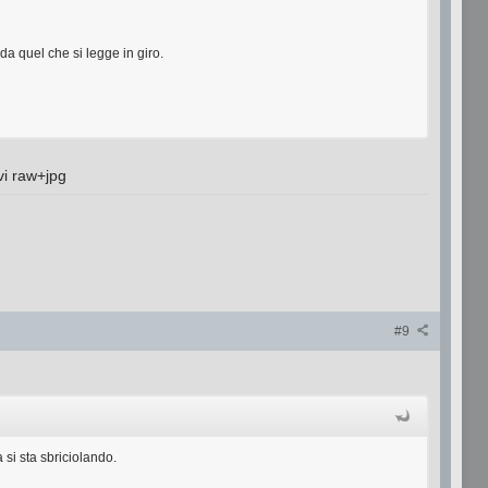
a quel che si legge in giro.
vi raw+jpg
#9
si sta sbriciolando.