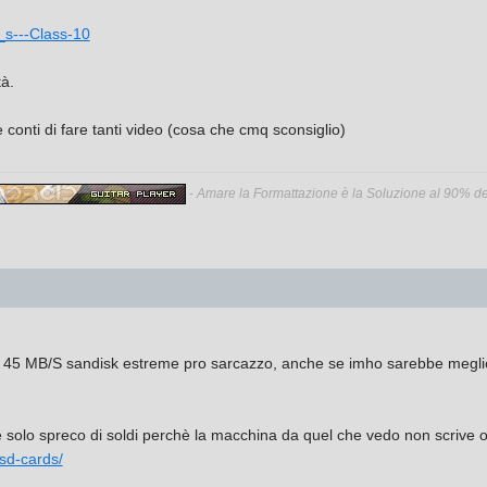
s---Class-10
à.
 conti di fare tanti video (cosa che cmq sconsiglio)
-
Amare la Formattazione è la Soluzione al 90% dei
 da 45 MB/S sandisk estreme pro sarcazzo, anche se imho sarebbe megl
 solo spreco di soldi perchè la macchina da quel che vedo non scrive olt
-sd-cards/