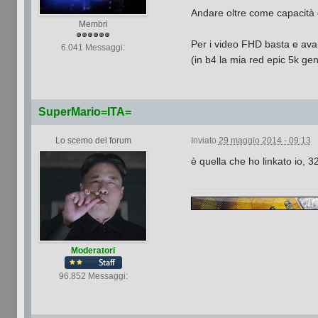
Andare oltre come capacità e
Membri
Per i video FHD basta e ava
6.041 Messaggi:
(in b4 la mia red epic 5k ge
SuperMario=ITA=
Lo scemo del forum
Inviato
29 maggio 2014 - 09:13
è quella che ho linkato io, 
Moderatori
96.852 Messaggi: