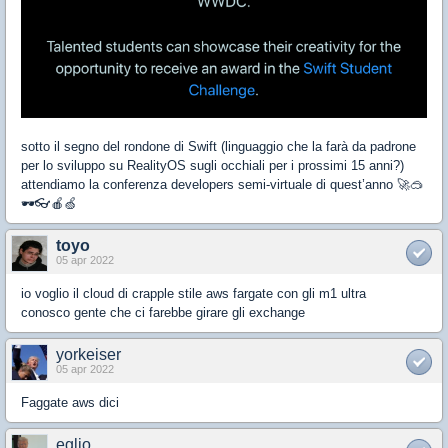
sotto il segno del rondone di Swift (linguaggio che la farà da padrone
per lo sviluppo su RealityOS sugli occhiali per i prossimi 15 anni?)
attendiamo la conferenza developers semi-virtuale di quest’anno 🚀🥽
🕶👓🍎🍏
toyo
05 apr 2022
io voglio il cloud di crapple stile aws fargate con gli m1 ultra
conosco gente che ci farebbe girare gli exchange
yorkeiser
05 apr 2022
Faggate aws dici
eglio