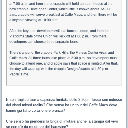
at 7:00 a.m., and from there, crapple will hold an open house at the
new crapple Developer Center, which little is known about. At 8:00
a.m., crapple will serve breakfast at Caffe Macs, and then there will be
a keynote viewing at 10:00 a.m.
After the keynote, developers will eat lunch at noon, and then the
Platforms State of the Union will kick off at 1:00 p.m. From there,
developers can choose three separate tours.
There's a tour of the ‌crapple Park‌ Hills, the Fitness Center Area, and
Caffe Macs. All three tours take place at 2:30 p.m., so developers must
choose to attend one, and crapple says that space is limited. After that,
the day will wrap up with the crapple Design Awards at 4:30 p.m.
Pacific Time.
E se il triplice tour a capienza limitata delle 2:30pm fosse con indosso
dei visori mixed reality? Che senso ha un tour del Caffe Macs dove
hanno già fatto colazione e pranzo?
Che senso ha prendersi la briga di invitare anche la stampa dal vivo
se non c'è da mostrare dell'hardware?