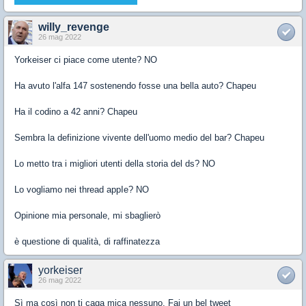
willy_revenge
26 mag 2022
Yorkeiser ci piace come utente? NO
Ha avuto l'alfa 147 sostenendo fosse una bella auto? Chapeu
Ha il codino a 42 anni? Chapeu
Sembra la definizione vivente dell'uomo medio del bar? Chapeu
Lo metto tra i migliori utenti della storia del ds? NO
Lo vogliamo nei thread appIe? NO
Opinione mia personale, mi sbaglierò
è questione di qualità, di raffinatezza
yorkeiser
26 mag 2022
Sì ma così non ti caga mica nessuno. Fai un bel tweet