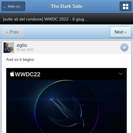
The Dark Side
← Male-on-male Gay Pr0n
[sulle ali del rondone] WWDC 2022 - 6 giug...
« Prev
Next »
eglio
05 apr 2022
And so it begins