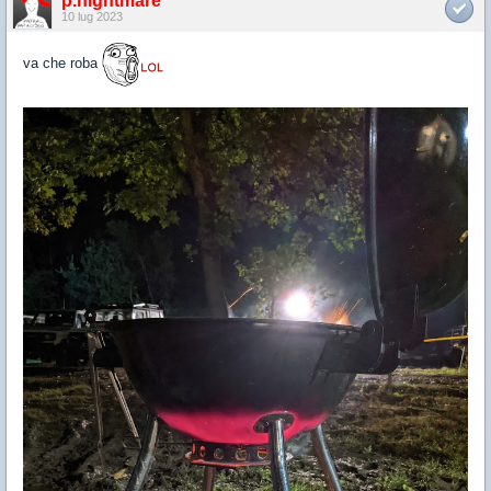
p.nightmare
10 lug 2023
va che roba