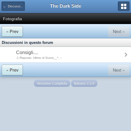
The Dark Side
← Discussioni Tecniche
Fotografia
« Prev
Next »
Discussioni in questo forum
Consigli....
-1 Risposte: Ultimo di Guest__*, --
« Prev
Next »
Versione Completa
Italiano 3.3.0