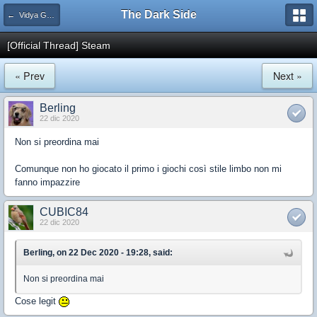
The Dark Side
← Vidya Games
[Official Thread] Steam
« Prev
Next »
Berling
22 dic 2020
Non si preordina mai
Comunque non ho giocato il primo i giochi così stile limbo non mi
fanno impazzire
CUBIC84
22 dic 2020
Berling, on 22 Dec 2020 - 19:28, said:
Non si preordina mai
Cose legit