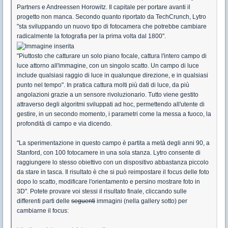
Partners e Andreessen Horowitz. Il capitale per portare avanti il
progetto non manca. Secondo quanto riportato da TechCrunch, Lytro
"sta sviluppando un nuovo tipo di fotocamera che potrebbe cambiare
radicalmente la fotografia per la prima volta dal 1800".
"Piuttosto che catturare un solo piano focale, cattura l'intero campo di
luce attorno all'immagine, con un singolo scatto. Un campo di luce
include qualsiasi raggio di luce in qualunque direzione, e in qualsiasi
punto nel tempo". In pratica cattura molti più dati di luce, da più
angolazioni grazie a un sensore rivoluzionario. Tutto viene gestito
attraverso degli algoritmi sviluppati ad hoc, permettendo all'utente di
gestire, in un secondo momento, i parametri come la messa a fuoco, la
profondità di campo e via dicendo.
"La sperimentazione in questo campo è partita a metà degli anni 90, a
Stanford, con 100 fotocamere in una sola stanza. Lytro consente di
raggiungere lo stesso obiettivo con un dispositivo abbastanza piccolo
da stare in tasca. Il risultato è che si può reimpostare il focus delle foto
dopo lo scatto, modificare l'orientamento e persino mostrare foto in
3D". Potete provare voi stessi il risultato finale, cliccando sulle
differenti parti delle
seguenti
immagini (nella gallery sotto) per
cambiarne il focus: