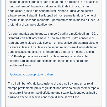
include qualsiasi raggio di luce in qualunque direzione, e in qualsiasi
punto nel tempo". In pratica cattura molti più dati di luce, da più
angolazioni grazie a un sensore rivoluzionario. Tutto viene gestito
attraverso degli algoritmi sviluppati ad hoc, permettendo all'utente di
gestire, in un secondo momento, i parametri come la messa a fuoco, la
profondità di campo e via dicendo.
"La sperimentazione in questo campo è partita a metà degli anni 90, a
Stanford, con 100 fotocamere in una sola stanza. Lytro consente di
raggiungere lo stesso obiettivo con un dispositivo abbastanza piccolo
da stare in tasca. Il risultato è che si può reimpostare il focus delle foto
dopo lo scatto, modificare l'orientamento e persino mostrare foto in
3D". Potete provare voi stessi il risultato finale, cliccando sulle
differenti parti delle
seguenti
immagini (nella gallery sotto) per
cambiarne il focus:
http://www.lytro.com/picture_gallery
Tra gli altri benefici della soluzione di Lytro ne troviamo un altro, di
stampo prettamente pratico: gli utenti non devono più perdere tempo a
impostare il focus prima di effettuare uno scatto. La tecnologia, inoltre,
funziona anche in scarse condizioni di luce senza flash.