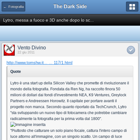
The Dark Side
← Fotografia
Lytro, messa a fuoco e 3D anche dopo lo sc...
Vento Divino
22 giu 2011
http://www.tomshw.it... ... 117/1.html
Quote
Lytro è una start up della Silicon Valley che promette di rivoluzionare il
mondo della fotografia. Fondata da Ren Ng, ha raccolto finora 50
milioni di dollari dai fondi d'investimento NEA, K9 Ventures, Greylock
Partners e Andreessen Horowitz. Il capitale per portare avanti il
progetto non manca. Secondo quanto riportato da TechCrunch, Lytro
"sta sviluppando un nuovo tipo di fotocamera che potrebbe cambiare
radicalmente la fotografia per la prima volta dal 1800".
"Piuttosto che catturare un solo piano focale, cattura l'intero campo di
luce attorno all'immagine, con un singolo scatto. Un campo di luce