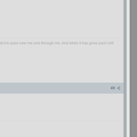
 permit it to pass over me and through me. And when it has gone past I will
#8