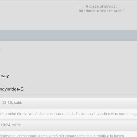
A piece of advice:
/b/ : /b/ros = /ds/ : retar/ds/
1
 way.
ndybridge-E.
 12:10, said:
perchè dire la verità che i russi sono più forti, stanno vincendo e vinceranno la gu
10:24, said:
camente, corrisponde a una verità più imparentata con la realtà e la logica.