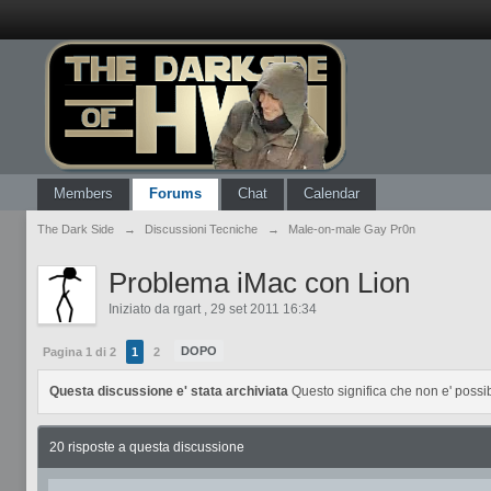
Members
Forums
Chat
Calendar
The Dark Side
→
Discussioni Tecniche
→
Male-on-male Gay Pr0n
Problema iMac con Lion
Iniziato da
rgart
,
29 set 2011 16:34
DOPO
Pagina 1 di 2
1
2
Questa discussione e' stata archiviata
Questo significa che non e' possi
20 risposte a questa discussione