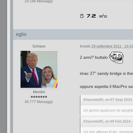
24.186 Messaggi:
eglio
Schiavo
Inviato
29 settembre 2011 - 16:4
2 anni? buttalo
imac 27" sandy bridge is the
oppure aspetta il MacPro sa
Membri
Kharonte85, on 07 Sept 2024 -
45.777 Messaggi:
Un giorno qualcuno mi spegherà 
Kharonte85, on 09 Feb 2024 - 
ciò che afferma Putin, drammati