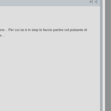
#1
e... Per cui se è in stop lo faccio partire col pulsante di
...