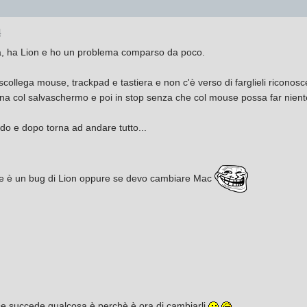
4
ita, ha Lion e ho un problema comparso da poco.
collega mouse, trackpad e tastiera e non c'è verso di farglieli riconoscer
na col salvaschermo e poi in stop senza che col mouse possa far niente
do e dopo torna ad andare tutto...
i se è un bug di Lion oppure se devo cambiare Mac
e succede qualcosa è perchè è ora di cambiarli