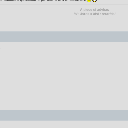
A piece of advice:
/b/ : /b/ros = /ds/ : retar/ds/
5
6