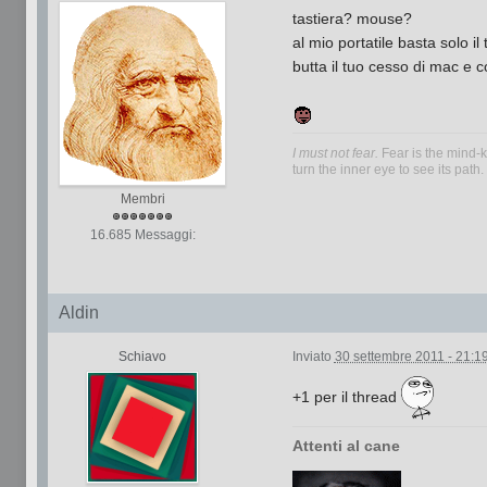
tastiera? mouse?
al mio portatile basta solo il
butta il tuo cesso di mac e c
I must not fear.
Fear is the mind-ki
turn the inner eye to see its path
Membri
16.685 Messaggi:
Aldin
Schiavo
Inviato
30 settembre 2011 - 21:1
+1 per il thread
Attenti al cane