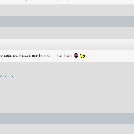
4
succede qualcosa è perchè è ora di cambiarli
_id=2616
4