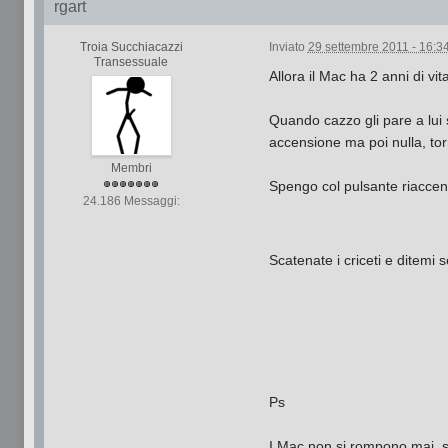
rgart
Troia Succhiacazzi
Inviato
29 settembre 2011 - 16:3
Transessuale
Allora il Mac ha 2 anni di v
Quando cazzo gli pare a lui s
accensione ma poi nulla, tor
Membri
Spengo col pulsante riaccen
24.186 Messaggi:
Scatenate i criceti e ditem
Ps
I Mac non si rompono mai, s