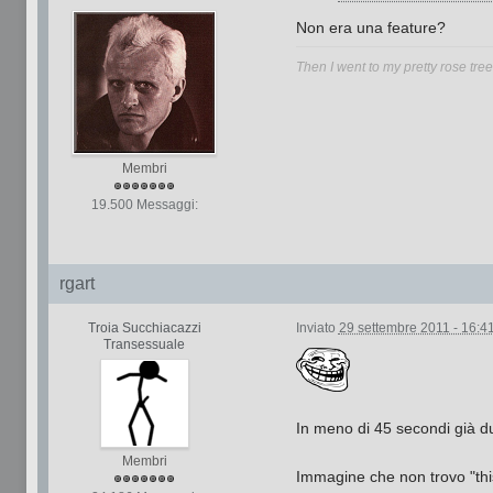
Non era una feature?
Then I went to my pretty rose tre
Membri
19.500 Messaggi:
rgart
Troia Succhiacazzi
Inviato
29 settembre 2011 - 16:4
Transessuale
In meno di 45 secondi già du
Membri
Immagine che non trovo "this