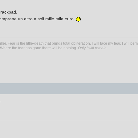
 trackpad.
omprane un altro a soli mille mila euro.
ller. Fear is the little-death that brings total obliteration. I will face my fear. I will
. Where the fear has gone there will be nothing.
Only I will remain
.
9