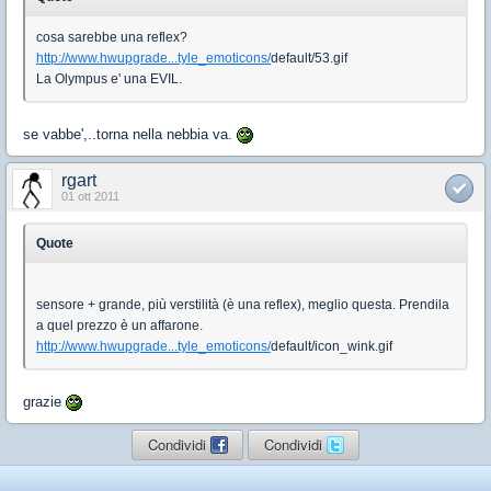
cosa sarebbe una reflex?
http://www.hwupgrade...tyle_emoticons/
default/53.gif
La Olympus e' una EVIL.
se vabbe',..torna nella nebbia va.
rgart
01 ott 2011
Quote
sensore + grande, più verstilità (è una reflex), meglio questa. Prendila
a quel prezzo è un affarone.
http://www.hwupgrade...tyle_emoticons/
default/icon_wink.gif
grazie
Condividi
Condividi