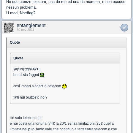
Ho due utenze telecom, una da me ed una da mamma, e non accuso
nessun problema.
U mad, Nordfag?
entanglement
30 nov 2011
Quote
Quote
@[/url]":tghl0w1l]
ben ti sta faggot
così impari a fidarti di telecom
fatti ngi piuttosto no ?
c'è solo telecom qui.
e ngi costa una fortuna (74€ la 20/1 senza limitazioni, 25€ quella
limitata nel p2p. tanto vale che continuo a tartassare telecom e che