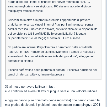
grado di ridurre i tempi di risposta del server remoto del 40%. Ci
saranno migliorie sia se si gioca su PC sia se si accede al gioco
multiplayer tramite console.
Telecom Italia offre alla propria clientela l’opportunità di provare
gratuitamente senza vincoli Internet Play per il primo mese, senza
costi di recesso. Può essere attivata, previa verifica della disponibilità
del servizio, su tutti i profili ADSL Telecom Italia flat 7 Mega e
Superinternet (10 e 20 Mega) al costo di 3 Euro al mese.
"In particolare Internet Play ottimizza il parametro della cosiddetta
“latenza” o PING, riducendo significativamente il tempo di risposta e
aumentando la competitività e reattività del giocatore", si legge nel
comunicato stampa.
L'offerta sarà valida dalla giornata di domani. L'effettiva riduzione dei
tempi di latenza, tuttavia, rimane da provare.
3€ al mese per avere la linea in fast.
e io continuo ad avere 800ms di ping la sera e una velocità ridicola.
e oggi mi hanno pure chiamato (voce registrata) che hanno chiuso la
mia pratica risolvendo i problemi, quando questo pome pingavo 300 il