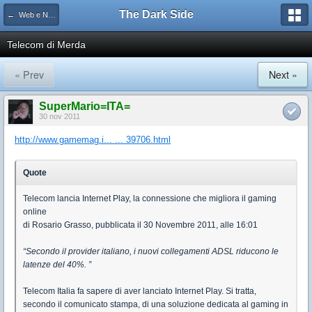
The Dark Side
← Web e Networking
Telecom di Merda
« Prev
Next »
SuperMario=ITA=
30 nov 2011
http://www.gamemag.i... ... 39706.html
Quote
Telecom lancia Internet Play, la connessione che migliora il gaming
online
di Rosario Grasso, pubblicata il 30 Novembre 2011, alle 16:01
“Secondo il provider italiano, i nuovi collegamenti ADSL riducono le
latenze del 40%. ”
Telecom Italia fa sapere di aver lanciato Internet Play. Si tratta,
secondo il comunicato stampa, di una soluzione dedicata al gaming in