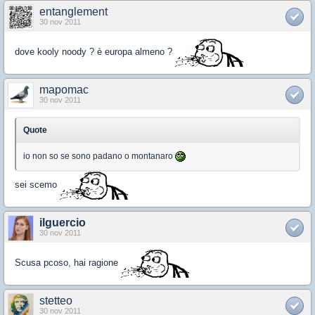
entanglement
30 nov 2011
dove kooly noody ? è europa almeno ?
mapomac
30 nov 2011
Quote
io non so se sono padano o montanaro
sei scemo
ilguercio
30 nov 2011
Scusa pcoso, hai ragione
stetteo
30 nov 2011