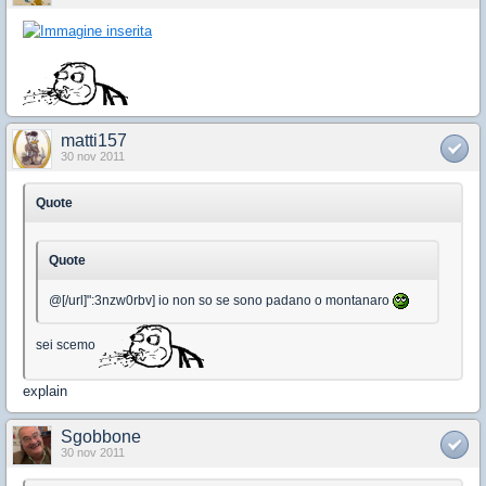
matti157
30 nov 2011
Quote
Quote
@[/url]":3nzw0rbv] io non so se sono padano o montanaro
sei scemo
explain
Sgobbone
30 nov 2011