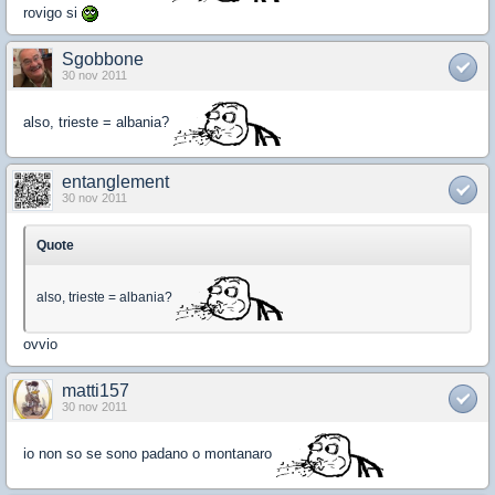
rovigo si
Sgobbone
30 nov 2011
also, trieste = albania?
entanglement
30 nov 2011
Quote
also, trieste = albania?
ovvio
matti157
30 nov 2011
io non so se sono padano o montanaro