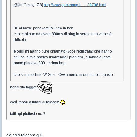
@[/url]":tzmgo7i8]
http://www.gamemag.i... ... 39706.html
3€ al mese per avere la linea in fast.
e io continuo ad avere 800ms di ping la sera e una velocità
ridicola.
e oggi mi hanno pure chiamato (voce registrata) che hanno
chiuso la mia pratica risolvendo i problemi, quando questo
pome pingavo 300 il primo hop.
che si impicchino W Gesù. Ovviamente risegnalato il guasto.
ben ti sta faggot
così impari a fidarti di telecom
fatti ngi piuttosto no ?
c'è solo telecom qui.