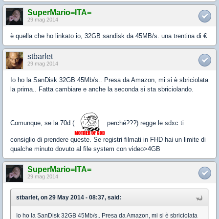
SuperMario=ITA=
29 mag 2014
è quella che ho linkato io, 32GB sandisk da 45MB/s. una trentina di €
stbarlet
29 mag 2014
Io ho la SanDisk 32GB 45Mb/s.. Presa da Amazon, mi si è sbriciolata
la prima.. Fatta cambiare e anche la seconda si sta sbriciolando.
Comunque, se la 70d (
perché???) regge le sdxc ti
consiglio di prendere queste. Se registri filmati in FHD hai un limite di
qualche minuto dovuto al file system con video>4GB
SuperMario=ITA=
29 mag 2014
stbarlet, on 29 May 2014 - 08:37, said:
Io ho la SanDisk 32GB 45Mb/s.. Presa da Amazon, mi si è sbriciolata