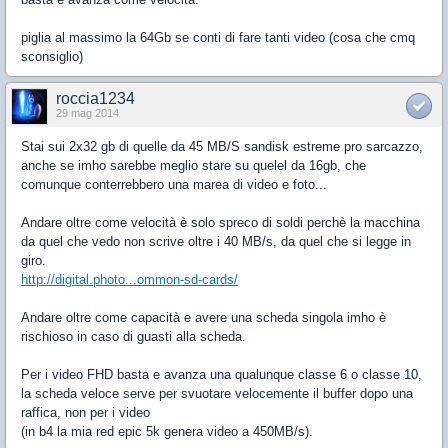
piglia al massimo la 64Gb se conti di fare tanti video (cosa che cmq
sconsiglio)
roccia1234
29 mag 2014
Stai sui 2x32 gb di quelle da 45 MB/S sandisk estreme pro sarcazzo,
anche se imho sarebbe meglio stare su quelel da 16gb, che
comunque conterrebbero una marea di video e foto...
Andare oltre come velocità è solo spreco di soldi perchè la macchina
da quel che vedo non scrive oltre i 40 MB/s, da quel che si legge in
giro.
http://digital.photo...ommon-sd-cards/
Andare oltre come capacità e avere una scheda singola imho è
rischioso in caso di guasti alla scheda.
Per i video FHD basta e avanza una qualunque classe 6 o classe 10,
la scheda veloce serve per svuotare velocemente il buffer dopo una
raffica, non per i video
(in b4 la mia red epic 5k genera video a 450MB/s).