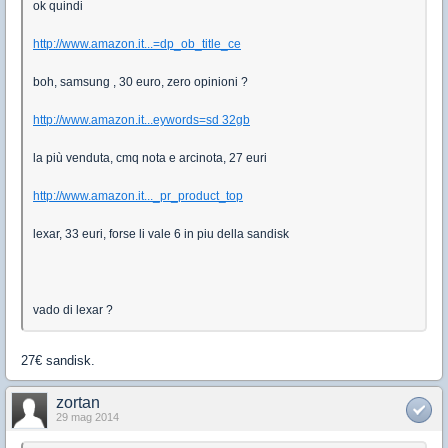
ok quindi
http://www.amazon.it...=dp_ob_title_ce
boh, samsung , 30 euro, zero opinioni ?
http://www.amazon.it...eywords=sd 32gb
la più venduta, cmq nota e arcinota, 27 euri
http://www.amazon.it..._pr_product_top
lexar, 33 euri, forse li vale 6 in piu della sandisk
vado di lexar ?
27€ sandisk.
zortan
29 mag 2014