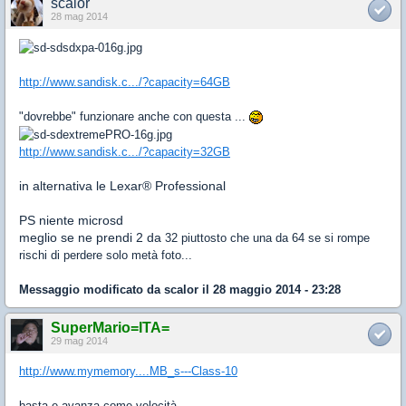
scalor
28 mag 2014
http://www.sandisk.c.../?capacity=64GB
"dovrebbe" funzionare anche con questa ...
http://www.sandisk.c.../?capacity=32GB
in alternativa le Lexar® Professional
PS niente microsd
meglio se ne prendi 2 da
32 piuttosto che una da 64 se si rompe
rischi di perdere solo metà foto...
Messaggio modificato da
scalor
il 28 maggio 2014 - 23:28
SuperMario=ITA=
29 mag 2014
http://www.mymemory....MB_s---Class-10
basta e avanza come velocità.