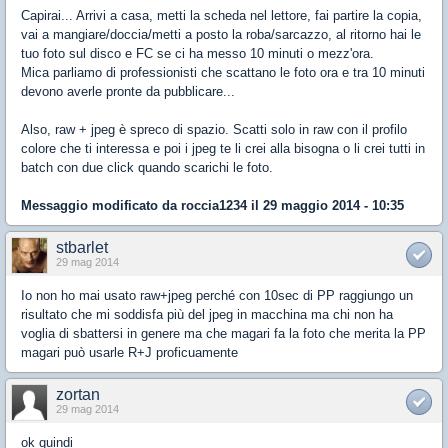
Capirai... Arrivi a casa, metti la scheda nel lettore, fai partire la copia,
vai a mangiare/doccia/metti a posto la roba/sarcazzo, al ritorno hai le
tuo foto sul disco e FC se ci ha messo 10 minuti o mezz'ora.
Mica parliamo di professionisti che scattano le foto ora e tra 10 minuti
devono averle pronte da pubblicare...
Also, raw + jpeg è spreco di spazio. Scatti solo in raw con il profilo
colore che ti interessa e poi i jpeg te li crei alla bisogna o li crei tutti in
batch con due click quando scarichi le foto.
Messaggio modificato da
roccia1234
il 29 maggio 2014 - 10:35
stbarlet
29 mag 2014
Io non ho mai usato raw+jpeg perché con 10sec di PP raggiungo un
risultato che mi soddisfa più del jpeg in macchina ma chi non ha
voglia di sbattersi in genere ma che magari fa la foto che merita la PP
magari può usarle R+J proficuamente
zortan
29 mag 2014
ok quindi