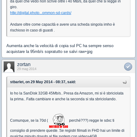
da quel che vedo non scrive oltre i 40 MB/s, da quel che si legge in
giro.
http://digital.photo...ommon-sd-cards/
Andare oltre come capacità e avere una scheda singola imho è
rischioso in caso di guasti .
Aumenta anche la velocità di copia sul PC ha sempre senso
acquistare la 95mb/s sopratutto se salvi raw+jpg
zortan
29 mag 2014
stbarlet, on 29 May 2014 - 08:37, said:
Io ho la SanDisk 32GB 45Mb/s.. Presa da Amazon, mi si è sbriciolata
la prima.. Fatta cambiare e anche la seconda si sta sbriciolando.
Comunque, se la 70d (
perché???) regge le sdxc ti
consiglio di prendere queste. Se registri filmati in FHD hai un limite di
qualche minuto dovuto al file system con video>4GB