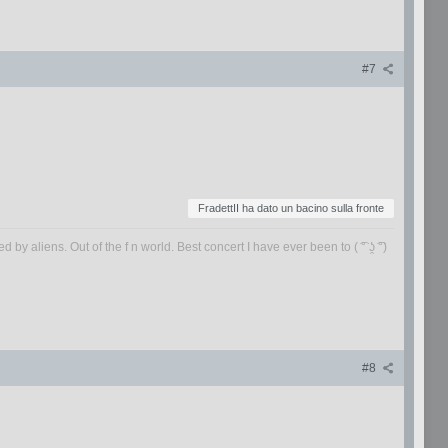
#7
FradettII ha dato un bacino sulla fronte
by aliens. Out of the f n world. Best concert I have ever been to ( ͡° ʖ̯ ͡°)
#8