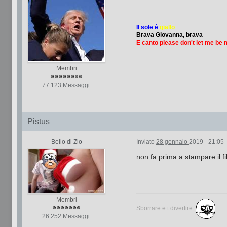
Il sole è
giallo
Brava Giovanna, brava
E canto please don't let me be
Membri
77.123 Messaggi:
Pistus
Bello di Zio
Inviato
28 gennaio 2019 - 21:05
non fa prima a stampare il fi
Membri
Sborrare e.t divertire
26.252 Messaggi: