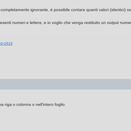
ompletamente ignorante, è possibile contare quanti valori (identici) son
esenti numeri e lettere, e io voglio che venga restituito un output numer
_id=2616
na riga o colonna o nell'intero foglio.