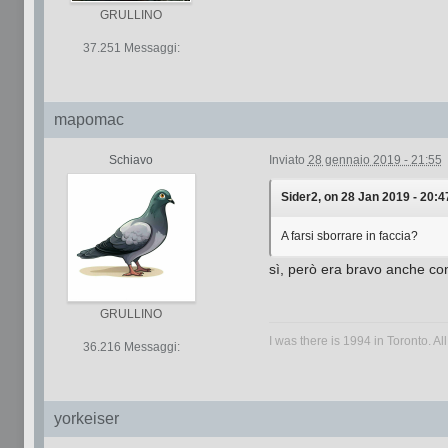
GRULLINO
37.251 Messaggi:
mapomac
Schiavo
Inviato
28 gennaio 2019 - 21:55
Sider2, on 28 Jan 2019 - 20:47
A farsi sborrare in faccia?
sì, però era bravo anche co
GRULLINO
I was there is 1994 in Toronto. All
36.216 Messaggi:
yorkeiser