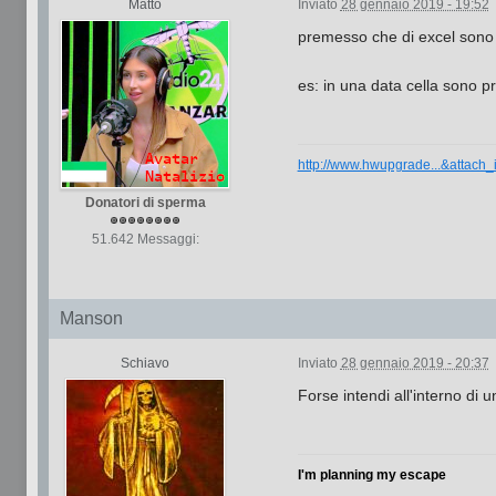
Matto
Inviato
28 gennaio 2019 - 19:52
premesso che di excel sono c
es: in una data cella sono pr
http://www.hwupgrade...&attach
Donatori di sperma
51.642 Messaggi:
Manson
Schiavo
Inviato
28 gennaio 2019 - 20:37
Forse intendi all'interno di u
I'm planning my escape