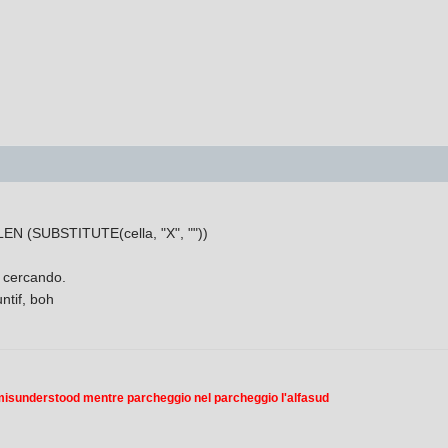
 LEN (SUBSTITUTE(cella, "X", ""))
i cercando.
ntif, boh
 misunderstood mentre parcheggio nel parcheggio l'alfasud