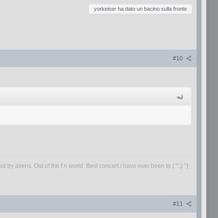
yorkeiser ha dato un bacino sulla fronte
#10
by aliens. Out of the f n world. Best concert I have ever been to ( ͡° ʖ̯ ͡°)
#11