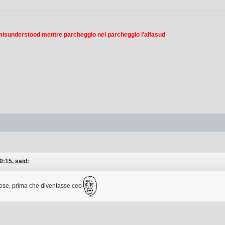
 misunderstood mentre parcheggio nel parcheggio l'alfasud
:15, said:
cose, prima che diventasse ceo