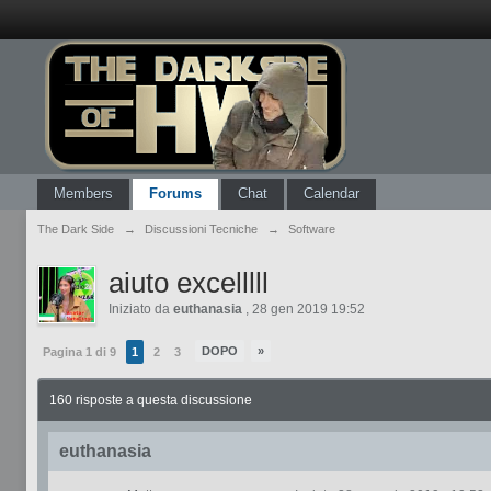
Members
Forums
Chat
Calendar
The Dark Side
→
Discussioni Tecniche
→
Software
aiuto excelllll
Iniziato da
euthanasia
,
28 gen 2019 19:52
DOPO
»
Pagina 1 di 9
1
2
3
160 risposte a questa discussione
euthanasia