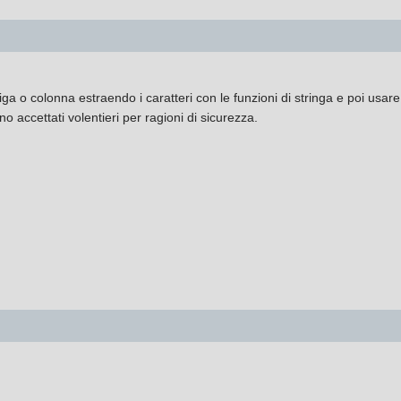
 riga o colonna estraendo i caratteri con le funzioni di stringa e poi us
o accettati volentieri per ragioni di sicurezza.