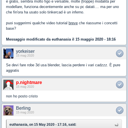
è gratis, sembra molto figo e versatile, molte (troppe) modalità per
modellare, funziona decentemente anche su pc datati.... ma per uno
che fin'ora ha usato solo tinkercad è un inferno.
puoi suggerirmi qualche video tutorial
breve
che riassume i concetti
base?
Messaggio modificato da
euthanasia
il 15 maggio 2020 - 18:16
yorkeiser
15 mag 2020
Se devi fare robe 3d usa blender, lascia perdere i vari cadzzz. È pure
aggratis
p.nightmare
15 mag 2020
non ho posto cristo
Berling
15 mag 2020
euthanasia, on 15 May 2020 - 17:16, said: