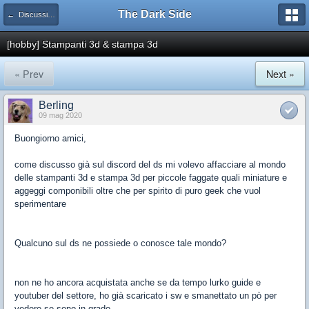
The Dark Side
← Discussioni generiche
[hobby] Stampanti 3d & stampa 3d
« Prev
Next »
Berling
09 mag 2020
Buongiorno amici,
come discusso già sul discord del ds mi volevo affacciare al mondo
delle stampanti 3d e stampa 3d per piccole faggate quali miniature e
aggeggi componibili oltre che per spirito di puro geek che vuol
sperimentare
Qualcuno sul ds ne possiede o conosce tale mondo?
non ne ho ancora acquistata anche se da tempo lurko guide e
youtuber del settore, ho già scaricato i sw e smanettato un pò per
vedere se sono in grado