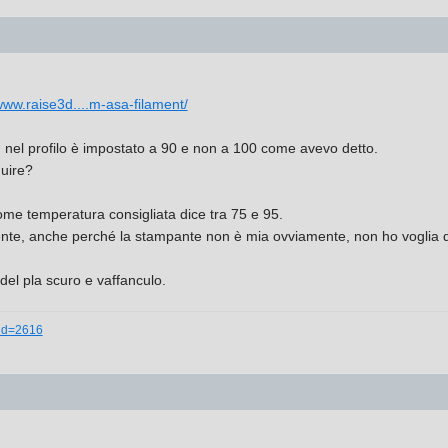
www.raise3d....m-asa-filament/
to, nel profilo è impostato a 90 e non a 100 come avevo detto.
uire?
ome temperatura consigliata dice tra 75 e 95.
te, anche perché la stampante non è mia ovviamente, non ho voglia di s
del pla scuro e vaffanculo.
_id=2616