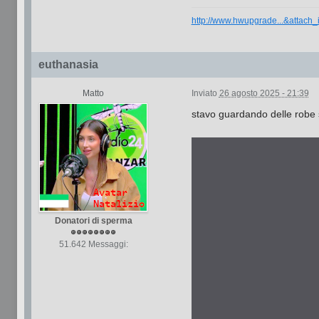
http://www.hwupgrade...&attach
euthanasia
Matto
Inviato
26 agosto 2025 - 21:39
stavo guardando delle robe 
Donatori di sperma
51.642 Messaggi: