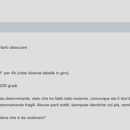
░
░
░
 farlo attaccare
° per 4h (viste diverse tabelle in giro)
 100 gradi
stata determinante, dato che ho fatto tutto insieme, comunque sta lì d
tremamente fragili. Alcune parti sottili, stampate identiche col pla, se
obina che è da cestinare?