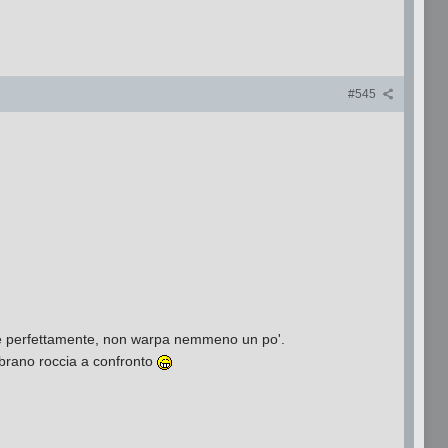
#545
ov'è perfettamente, non warpa nemmeno un po'.
mbrano roccia a confronto