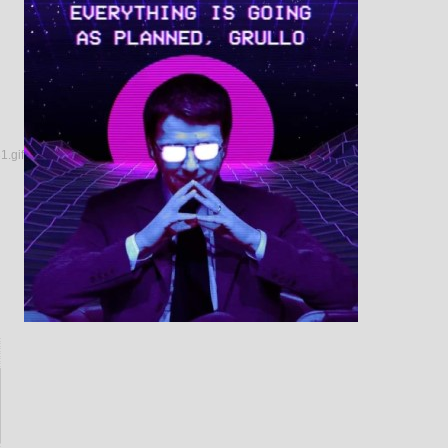
░
░
█
█
█
█
█