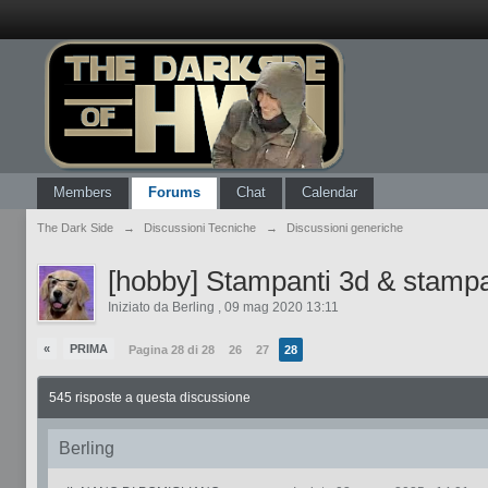
Members
Forums
Chat
Calendar
The Dark Side
→
Discussioni Tecniche
→
Discussioni generiche
[hobby] Stampanti 3d & stamp
Iniziato da
Berling
,
09 mag 2020 13:11
«
PRIMA
Pagina 28 di 28
26
27
28
545 risposte a questa discussione
Berling