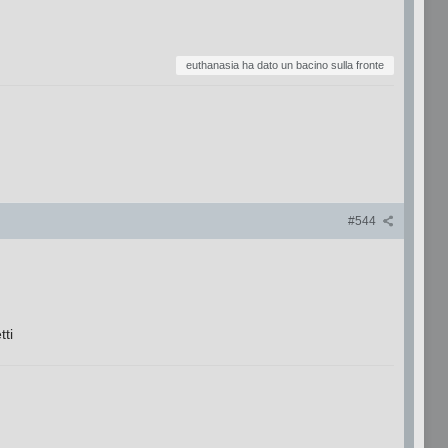
euthanasia ha dato un bacino sulla fronte
#544
tti