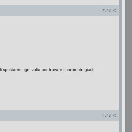
#542
postarmi ogni volta per trovare i parametri giusti.
#543