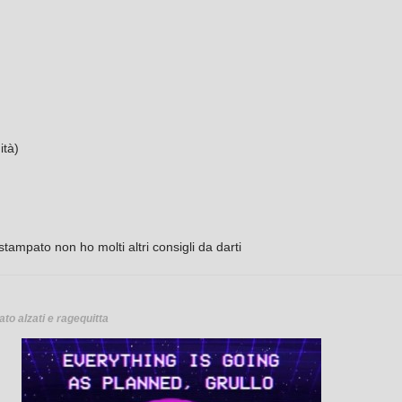
ità)
ampato non ho molti altri consigli da darti
ato alzati e ragequitta