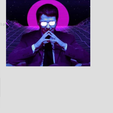
░
░
█
█
█
█
█
░
░
░