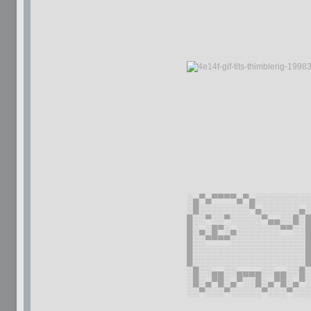
░▄▀▄▀▀▀▀▄▀▄░░░░░░░░
░█░░░░░░░░▀▄░░░░░░▄
█░░▀░░▀░░░░░▀▄▄░░█░
█░▄░█▀░▄░░░░░░░▀▀░░
█░░▀▀▀▀░░░░░░░░░░░░
█░░░░░░░░░░░░░░░░░░
█░░░░░░░░░░░░░░░░░░
░█░░▄▄░░▄▄▄▄░░▄▄░░█
░█░▄▀█░▄▀░░█░▄▀█░▄▀
░░▀░░░▀░░░░░▀░░░▀░░