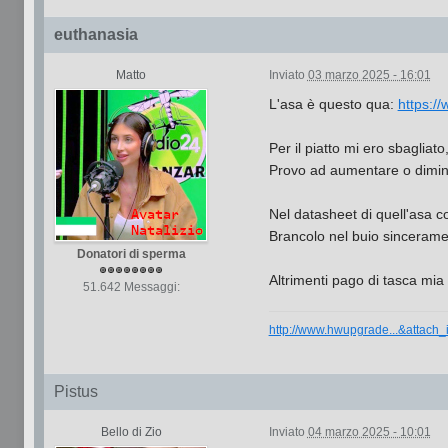
euthanasia
Matto
Inviato
03 marzo 2025 - 16:01
L'asa è questo qua:
https://
Per il piatto mi ero sbaglia
Provo ad aumentare o dimin
Nel datasheet di quell'asa c
Brancolo nel buio sinceramen
Donatori di sperma
Altrimenti pago di tasca mia 
51.642 Messaggi:
http://www.hwupgrade...&attach
Pistus
Bello di Zio
Inviato
04 marzo 2025 - 10:01