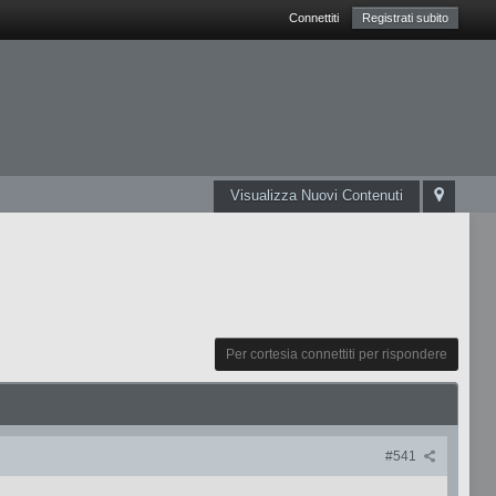
Connettiti
Registrati subito
Visualizza Nuovi Contenuti
Per cortesia connettiti per rispondere
#541