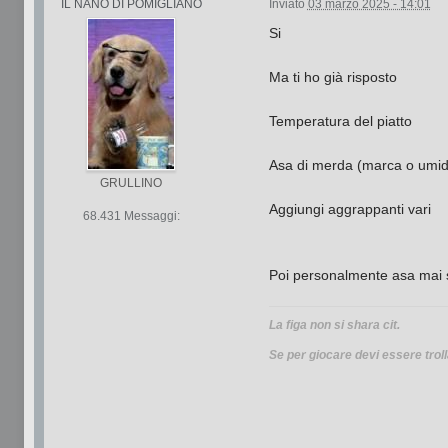
IL NANO DI POMIGLIANO
Inviato
03 marzo 2025 - 14:01
Si
Ma ti ho già risposto
Temperatura del piatto
Asa di merda (marca o umid
GRULLINO
Aggiungi aggrappanti vari
68.431 Messaggi:
Poi personalmente asa mai st
La figa non si shara cit.
Se per giocare devi essere troll