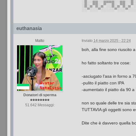
░█░░▄▄░░▄▄▄▄░░▄▄░░█
░█░▄▀█░▄▀░░█░▄▀█░▄▀
░░▀░░░▀░░░░░▀░░░▀░░
euthanasia
Matto
Inviato
14 marzo 2025 - 22:24
boh, alla fine sono riuscito a
ho fatto soltanto tre cose:
-asciugato l'asa in forno a 70
-pulito il piatto con IPA
-aumentato il piatto da 90 a
Donatori di sperma
non so quale delle tre sia 
51.642 Messaggi:
TUTTAVIA gli oggetti sono es
Dite che è davvero quella b