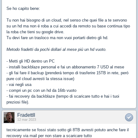
Se ho capito bene:
Tu non hai bisogno di un cloud, nel senso che quei file a te servono
su un hd ma non é roba a cui accedi da remoto su base continua tipo
la roba che tieni su google drive.
Tu devi fare un trasloco ma non vuoi portarti dietro gli hd.
Metodo fradetti da pochi dollari al mese piú un hd vuoto.
- Metti gli HD dentro un PC
- installi backblaze personal e fai un abbonamento 7 USD al mese
- gli fai fare il backup (prenderá tempo di trasferire 15TB in rete, peró
pure col cloud avresti la stessa issue)
- vai negli usa
- compri un pc con un hd da 16tb vuoto
- fai recovery da backblaze (tempo di scaricare tutto e hai i tuoi
preziosi file).
FradettII
12 mar 2023
tecnicamente se fossi stato sotto gli 8TB avresti potuto anche fare il
recovery via mail per non stare a scaricare tutto