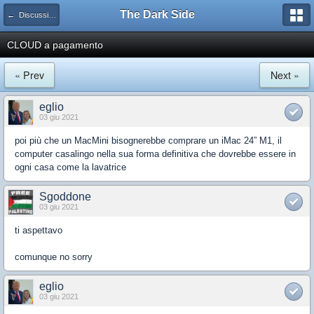
The Dark Side
← Discussioni generiche
CLOUD a pagamento
« Prev
Next »
eglio
03 giu 2021
poi più che un MacMini bisognerebbe comprare un iMac 24” M1, il
computer casalingo nella sua forma definitiva che dovrebbe essere in
ogni casa come la lavatrice
Sgoddone
03 giu 2021
ti aspettavo
comunque no sorry
eglio
03 giu 2021