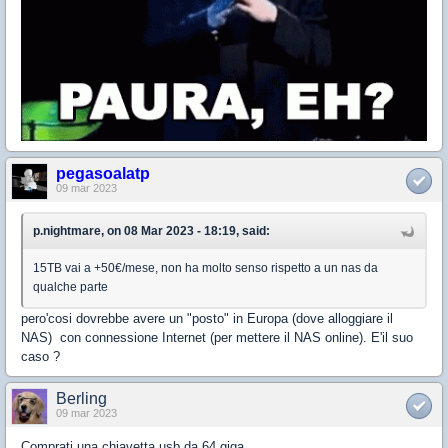
pegasoalatp
09 mar 2023
p.nightmare, on 08 Mar 2023 - 18:19, said:
15TB vai a +50€/mese, non ha molto senso rispetto a un nas da
qualche parte
pero'cosi dovrebbe avere un "posto" in Europa (dove alloggiare il
NAS) con connessione Internet (per mettere il NAS online). E'il suo
caso ?
Berling
09 mar 2023
Comprati una chiavetta usb da 64 giga