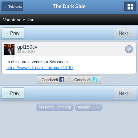
The Dark Side
← Telefonia
Vodafone e Iliad...
« Prev
Next »
gpl150cv
28 feb 2024
In chiusura la vendita a Swisscom
https://www.cdt.ch/n...miliardi-344197
Condividi
Condividi
« Prev
Next »
Versione Completa
Italiano 3.3.0