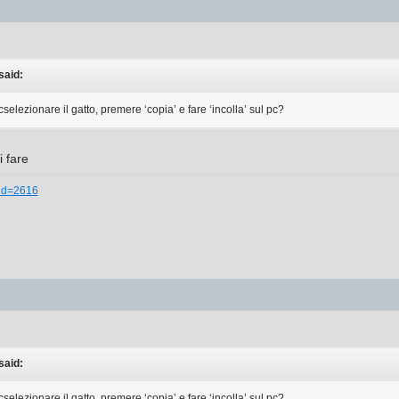
said:
elezionare il gatto, premere ‘copia’ e fare ‘incolla’ sul pc?
i fare
_id=2616
said:
elezionare il gatto, premere ‘copia’ e fare ‘incolla’ sul pc?