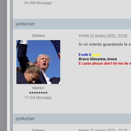
56.409 Messaggi:
yorkeiser
Schiavo
Inviato
21 giugno 2023 - 23:28
Io mi oriento guardando le st
Il sole è
giallo
Brava Giovanna, brava
E canto please don't let me be
Membri
77.116 Messaggi:
yorkeiser
Schiavo
Inviato
21 giugno 2023 - 23:29