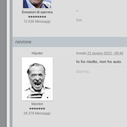
^
Donatori di sperma
Dat
72.036 Messaggi:
nevione
Hipster
Inviato
22 giugno 2023 - 09:46
Io ho risolto, non ho auto.
Don't try...
Membri
28.379 Messaggi: