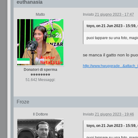
euthanasia
Matto
Inviato
21 giugno 2023 - 17:47
toyo, on 21 Jun 2023 - 15:59, 
puoi tappare su una foto, magics
se manca il gatto non lo puo
http://www.hwupgrade...&attach
Donatori di sperma
51.642 Messaggi:
Froze
Il Dottore
Inviato
21 giugno 2023 - 19:46
toyo, on 21 Jun 2023 - 15:59, 
puoi tappare su una foto, magics