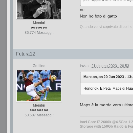
no
Non ho foto di gatto
Membri
Quando voi vi coprivate di pelli e
36.774 Messaggi:
Futura12
Grullino
Inviato
21 giugno 2023 - 20:53
Manson, on 20 Jun 2023 - 13:3
Honor ok. E Petal Maps di Huaw
Maps è la merda vera ultim
Membri
50.587 Messaggi:
Intel Core i7 2600k @4.5Ghz 
Storage with 150Gb Raid0 & Fo