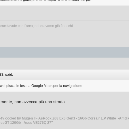
 cacciavate con l'arco, noi eravamo già finocchi.
3, said:
ei piscia in testa a Google Maps per la navigazione.
amente, non azzecca più una strada.
1.24v cooled by Mugen II - AsRock Z68 Ex3 Gen3 - 16Gb Corsair L.P White 
rceGT 120Gb - Asus VE276Q 27''