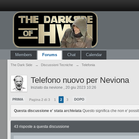
Members
Forums
Chat
Calendar
The Dark Side
→
Discussioni Tecniche
→
Telefonia
Telefono nuovo per Neviona
Iniziato da
nevione
,
20 giu 2023 10:26
PRIMA
DOPO
Pagina 2 di 3
1
2
3
Questa discussione e' stata archiviata
Questo significa che non e' possi
43 risposte a questa discussione