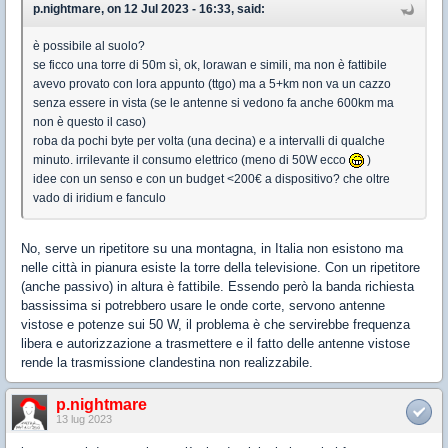
p.nightmare, on 12 Jul 2023 - 16:33, said:
è possibile al suolo?
se ficco una torre di 50m sì, ok, lorawan e simili, ma non è fattibile
avevo provato con lora appunto (ttgo) ma a 5+km non va un cazzo
senza essere in vista (se le antenne si vedono fa anche 600km ma
non è questo il caso)
roba da pochi byte per volta (una decina) e a intervalli di qualche
minuto. irrilevante il consumo elettrico (meno di 50W ecco
)
idee con un senso e con un budget <200€ a dispositivo? che oltre
vado di iridium e fanculo
No, serve un ripetitore su una montagna, in Italia non esistono ma
nelle città in pianura esiste la torre della televisione. Con un ripetitore
(anche passivo) in altura è fattibile. Essendo però la banda richiesta
bassissima si potrebbero usare le onde corte, servono antenne
vistose e potenze sui 50 W, il problema è che servirebbe frequenza
libera e autorizzazione a trasmettere e il fatto delle antenne vistose
rende la trasmissione clandestina non realizzabile.
p.nightmare
13 lug 2023