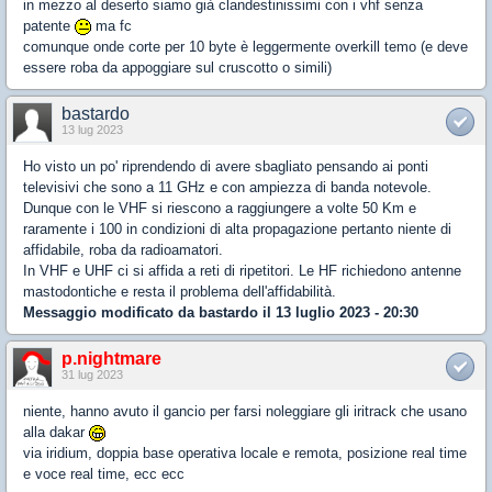
in mezzo al deserto siamo già clandestinissimi con i vhf senza
patente
ma fc
comunque onde corte per 10 byte è leggermente overkill temo (e deve
essere roba da appoggiare sul cruscotto o simili)
bastardo
13 lug 2023
Ho visto un po' riprendendo di avere sbagliato pensando ai ponti
televisivi che sono a 11 GHz e con ampiezza di banda notevole.
Dunque con le VHF si riescono a raggiungere a volte 50 Km e
raramente i 100 in condizioni di alta propagazione pertanto niente di
affidabile, roba da radioamatori.
In VHF e UHF ci si affida a reti di ripetitori. Le HF richiedono antenne
mastodontiche e resta il problema dell'affidabilità.
Messaggio modificato da
bastardo
il 13 luglio 2023 - 20:30
p.nightmare
31 lug 2023
niente, hanno avuto il gancio per farsi noleggiare gli iritrack che usano
alla dakar
via iridium, doppia base operativa locale e remota, posizione real time
e voce real time, ecc ecc