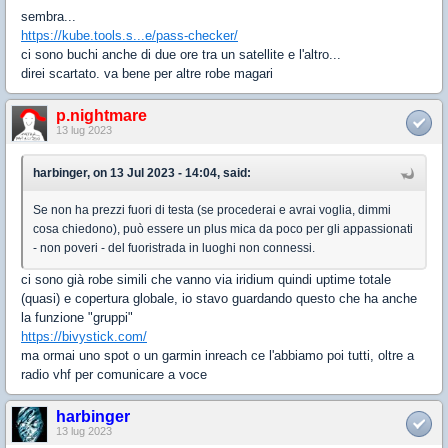
sembra...
https://kube.tools.s...e/pass-checker/
ci sono buchi anche di due ore tra un satellite e l'altro...
direi scartato. va bene per altre robe magari
p.nightmare
13 lug 2023
harbinger, on 13 Jul 2023 - 14:04, said:
Se non ha prezzi fuori di testa (se procederai e avrai voglia, dimmi
cosa chiedono), può essere un plus mica da poco per gli appassionati
- non poveri - del fuoristrada in luoghi non connessi.
ci sono già robe simili che vanno via iridium quindi uptime totale
(quasi) e copertura globale, io stavo guardando questo che ha anche
la funzione "gruppi"
https://bivystick.com/
ma ormai uno spot o un garmin inreach ce l'abbiamo poi tutti, oltre a
radio vhf per comunicare a voce
harbinger
13 lug 2023