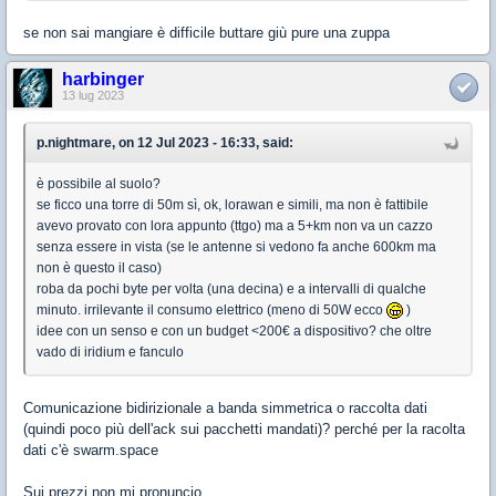
se non sai mangiare è difficile buttare giù pure una zuppa
harbinger
13 lug 2023
p.nightmare, on 12 Jul 2023 - 16:33, said:
è possibile al suolo?
se ficco una torre di 50m sì, ok, lorawan e simili, ma non è fattibile
avevo provato con lora appunto (ttgo) ma a 5+km non va un cazzo
senza essere in vista (se le antenne si vedono fa anche 600km ma
non è questo il caso)
roba da pochi byte per volta (una decina) e a intervalli di qualche
minuto. irrilevante il consumo elettrico (meno di 50W ecco
)
idee con un senso e con un budget <200€ a dispositivo? che oltre
vado di iridium e fanculo
Comunicazione bidirizionale a banda simmetrica o raccolta dati
(quindi poco più dell'ack sui pacchetti mandati)? perché per la racolta
dati c'è swarm.space
Sui prezzi non mi pronuncio.