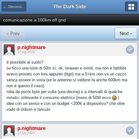
The Dark Side
← Discussioni generiche
comunicazione a 100km off grid
« Prev
Next »
p.nightmare
12 lug 2023
è possibile al suolo?
se ficco una torre di 50m sì, ok, lorawan e simili, ma non è fattibile
avevo provato con lora appunto (ttgo) ma a 5+km non va un cazzo
senza essere in vista (se le antenne si vedono fa anche 600km ma
non è questo il caso)
roba da pochi byte per volta (una decina) e a intervalli di qualche
minuto. irrilevante il consumo elettrico (meno di 50W ecco
)
idee con un senso e con un budget <200€ a dispositivo? che oltre
vado di iridium e fanculo
p.nightmare
13 lug 2023