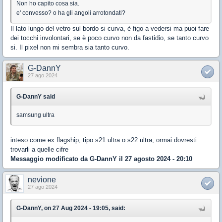
Non ho capito cosa sia.
e' convesso? o ha gli angoli arrotondati?
Il lato lungo del vetro sul bordo si curva, è figo a vedersi ma puoi fare
dei tocchi involontari, se è poco curvo non da fastidio, se tanto curvo
si. Il pixel non mi sembra sia tanto curvo.
G-DannY
27 ago 2024
G-DannY said
samsung ultra
inteso come ex flagship, tipo s21 ultra o s22 ultra, ormai dovresti
trovarli a quelle cifre
Messaggio modificato da
G-DannY
il 27 agosto 2024 - 20:10
nevione
27 ago 2024
G-DannY, on 27 Aug 2024 - 19:05, said: