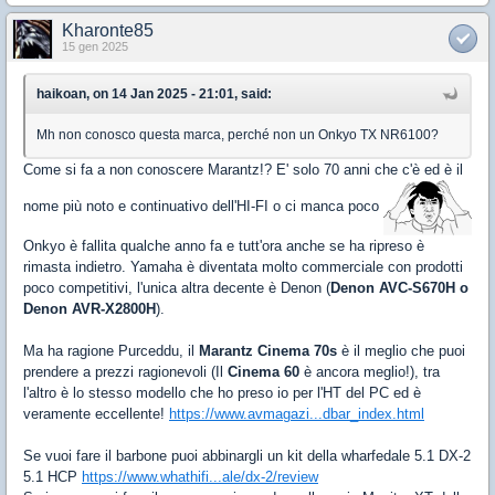
Kharonte85
15 gen 2025
haikoan, on 14 Jan 2025 - 21:01, said:
Mh non conosco questa marca, perché non un Onkyo TX NR6100?
Come si fa a non conoscere Marantz!? E' solo 70 anni che c'è ed è il
nome più noto e continuativo dell'HI-FI o ci manca poco
Onkyo è fallita qualche anno fa e tutt'ora anche se ha ripreso è
rimasta indietro. Yamaha è diventata molto commerciale con prodotti
poco competitivi, l'unica altra decente è Denon (
Denon AVC-S670H o
Denon AVR-X2800H
).
Ma ha ragione Purceddu, il
Marantz Cinema 70s
è il meglio che puoi
prendere a prezzi ragionevoli (Il
Cinema 60
è ancora meglio!), tra
l'altro è lo stesso modello che ho preso io per l'HT del PC ed è
veramente eccellente!
https://www.avmagazi...dbar_index.html
Se vuoi fare il barbone puoi abbinargli un kit della wharfedale 5.1 DX-2
5.1 HCP
https://www.whathifi...ale/dx-2/review