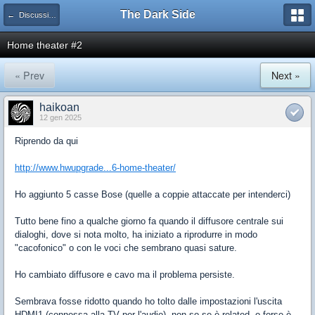
The Dark Side
← Discussioni generiche
Home theater #2
« Prev
Next »
haikoan
12 gen 2025
Riprendo da qui
http://www.hwupgrade...6-home-theater/
Ho aggiunto 5 casse Bose (quelle a coppie attaccate per intenderci)
Tutto bene fino a qualche giorno fa quando il diffusore centrale sui
dialoghi, dove si nota molto, ha iniziato a riprodurre in modo
"cacofonico" o con le voci che sembrano quasi sature.
Ho cambiato diffusore e cavo ma il problema persiste.
Sembrava fosse ridotto quando ho tolto dalle impostazioni l'uscita
HDMI1 (connessa alla TV per l'audio), non so se è related, o forse è