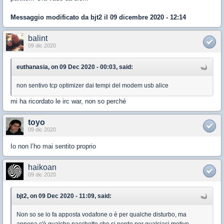
Messaggio modificato da
bjt2
il 09 dicembre 2020 - 12:14
balint
09 dic 2020
euthanasia, on 09 Dec 2020 - 00:03, said:
non sentivo tcp optimizer dai tempi del modem usb alice
mi ha ricordato le irc war, non so perché
toyo
09 dic 2020
Io non l’ho mai sentito proprio
haikoan
09 dic 2020
bjt2, on 09 Dec 2020 - 11:09, said:
Non so se lo fa apposta vodafone o è per qualche disturbo, ma