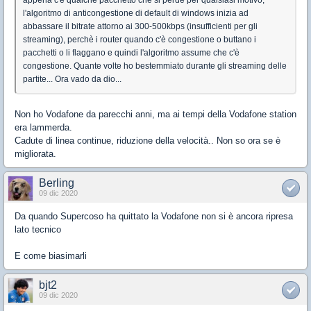
appena c'è qualche pacchetto che si perde per qualsiasi motivo,
l'algoritmo di anticongestione di default di windows inizia ad
abbassare il bitrate attorno ai 300-500kbps (insufficienti per gli
streaming), perchè i router quando c'è congestione o buttano i
pacchetti o li flaggano e quindi l'algoritmo assume che c'è
congestione. Quante volte ho bestemmiato durante gli streaming delle
partite... Ora vado da dio...
Non ho Vodafone da parecchi anni, ma ai tempi della Vodafone station
era lammerda.
Cadute di linea continue, riduzione della velocità.. Non so ora se è
migliorata.
Berling
09 dic 2020
Da quando Supercoso ha quittato la Vodafone non si è ancora ripresa
lato tecnico
E come biasimarli
bjt2
09 dic 2020