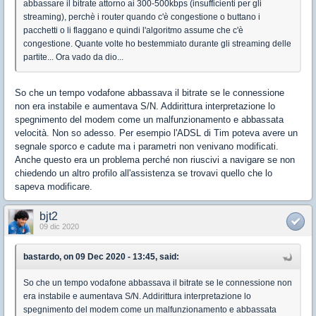
abbassare il bitrate attorno ai 300-500kbps (insufficienti per gli
streaming), perchè i router quando c'è congestione o buttano i
pacchetti o li flaggano e quindi l'algoritmo assume che c'è
congestione. Quante volte ho bestemmiato durante gli streaming delle
partite... Ora vado da dio...
So che un tempo vodafone abbassava il bitrate se le connessione
non era instabile e aumentava S/N. Addirittura interpretazione lo
spegnimento del modem come un malfunzionamento e abbassata
velocità. Non so adesso. Per esempio l'ADSL di Tim poteva avere un
segnale sporco e cadute ma i parametri non venivano modificati.
Anche questo era un problema perché non riuscivi a navigare se non
chiedendo un altro profilo all'assistenza se trovavi quello che lo
sapeva modificare.
bjt2
09 dic 2020
bastardo, on 09 Dec 2020 - 13:45, said:
So che un tempo vodafone abbassava il bitrate se le connessione non
era instabile e aumentava S/N. Addirittura interpretazione lo
spegnimento del modem come un malfunzionamento e abbassata