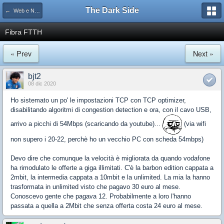
The Dark Side
← Web e Networking
Fibra FTTH
« Prev
Next »
bjt2
08 dic 2020
Ho sistemato un po' le impostazioni TCP con TCP optimizer,
disabilitando algoritmi di congestion detection e ora, con il cavo USB,
arrivo a picchi di 54Mbps (scaricando da youtube)...
(via wifi
non supero i 20-22, perchè ho un vecchio PC con scheda 54mbps)
Devo dire che comunque la velocità è migliorata da quando vodafone
ha rimodulato le offerte a giga illimitati. C'è la barbon edition cappata a
2mbit, la intermedia cappata a 10mbit e la unlimited. La mia la hanno
trasformata in unlimited visto che pagavo 30 euro al mese.
Conoscevo gente che pagava 12. Probabilmente a loro l'hanno
passata a quella a 2Mbit che senza offerta costa 24 euro al mese.