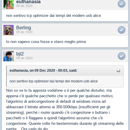
euthanasia
09 dic 2020
non sentivo tcp optimizer dai tempi del modem usb alice
Berling
09 dic 2020
Io non sapevo cosa fosse e stavo meglio prima
bjt2
09 dic 2020
euthanasia, on 09 Dec 2020 - 00:03, said:
non sentivo tcp optimizer dai tempi del modem usb alice
Non so se lo fa apposta vodafone o è per qualche disturbo, ma
appena c'è qualche pacchetto che si perde per qualsiasi motivo,
l'algoritmo di anticongestione di default di windows inizia ad
abbassare il bitrate attorno ai 300-500kbps (insufficienti per gli
streaming), perchè i router quando c'è congestione o buttano i
pacchetti o li flaggano e quindi l'algoritmo assume che c'è
congestione. Quante volte ho bestemmiato durante gli streaming delle
partite... Ora vado da dio...