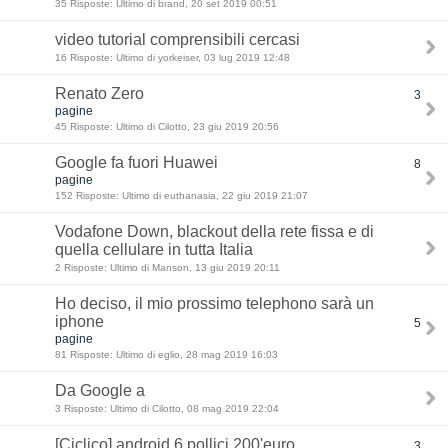
35 Risposte: Ultimo di brand, 20 set 2019 00:51
video tutorial comprensibili cercasi
16 Risposte: Ultimo di yorkeiser, 03 lug 2019 12:48
Renato Zero
3
pagine
45 Risposte: Ultimo di Cilotto, 23 giu 2019 20:56
Google fa fuori Huawei
8
pagine
152 Risposte: Ultimo di euthanasia, 22 giu 2019 21:07
Vodafone Down, blackout della rete fissa e di
quella cellulare in tutta Italia
2 Risposte: Ultimo di Manson, 13 giu 2019 20:11
Ho deciso, il mio prossimo telephono sarà un
iphone
5
pagine
81 Risposte: Ultimo di eglio, 28 mag 2019 16:03
Da Google a
3 Risposte: Ultimo di Cilotto, 08 mag 2019 22:04
[Ciclico] android 6 pollici 200'euro
3