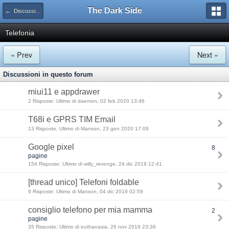
The Dark Side
← Discussioni Tecniche
Telefonia
« Prev
Next »
Discussioni in questo forum
miui11 e appdrawer
2 Risposte: Ultimo di daemon, 02 feb 2020 13:46
T68i e GPRS TIM Email
13 Risposte: Ultimo di Manson, 23 gen 2020 17:09
Google pixel
8
pagine
154 Risposte: Ultimo di willy_revenge, 24 dic 2019 12:41
[thread unico] Telefoni foldable
9 Risposte: Ultimo di Manson, 04 dic 2019 02:59
consiglio telefono per mia mamma
2
pagine
35 Risposte: Ultimo di euthanasia, 26 nov 2019 23:36