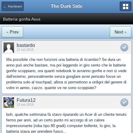
The Dark Side
← Hardware
Batteria gonfia Asus
« Prev
Next »
bastardo
13 set 2019
Ma possibile che non funzioni una batteria di ricambio? Se dura un
anno può anche bastare, ma poi leggendo in giro sento che le batterie
gonfie scoppiano, ora quanti notebook le avranno gonfie e non si vede
dall'esterno, personalmente senza googlare avrei pensato fosse un
problema solo al touchpad, allora si permettono a ordigni del genere di
volre in aereo, cazzo. quante ve ne sono scoppiate?
Futura12
13 set 2019
boh, qualche settimana fà stavo riparando un Acer di un cliente tenuto
fermo per anni, ad un certo punto mi accorgo di un calore
impressionante (roba tipo 80 gradi) computer bollente, lo giro, la
batteria stava per prendere fuoco...