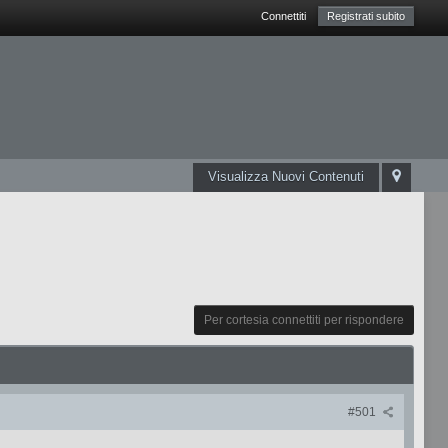
Connettiti
Registrati subito
Visualizza Nuovi Contenuti
Per cortesia connettiti per rispondere
#501