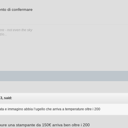
ento di confermare
ere - not even the sky
io...
3, said:
a e immagino abbia l’ugello che arriva a temperature oltre i 200
pure una stampante da 150€ arriva ben oltre i 200