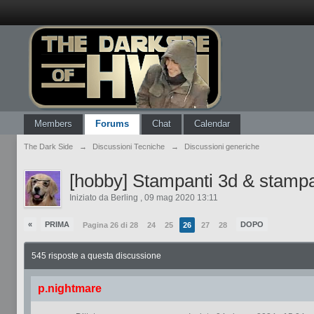
Members
Forums
Chat
Calendar
The Dark Side
→
Discussioni Tecniche
→
Discussioni generiche
[hobby] Stampanti 3d & stamp
Iniziato da
Berling
,
09 mag 2020 13:11
«
PRIMA
DOPO
Pagina 26 di 28
24
25
26
27
28
545 risposte a questa discussione
p.nightmare