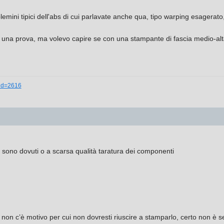
oblemini tipici dell'abs di cui parlavate anche qua, tipo warping esagerato
 una prova, ma volevo capire se con una stampante di fascia medio-alta
_id=2616
e sono dovuti o a scarsa qualità taratura dei componenti
ra non c’è motivo per cui non dovresti riuscire a stamparlo, certo non è 