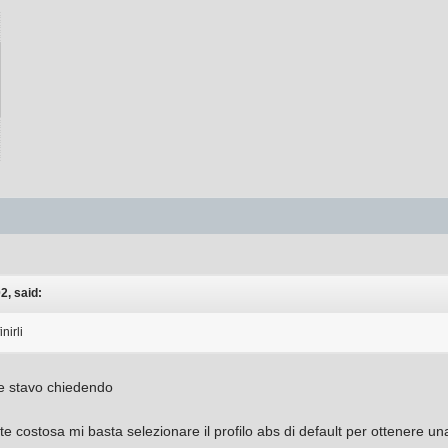
░
░
█
█
█
█
█
░
░
░
2, said:
nirli
e stavo chiedendo
costosa mi basta selezionare il profilo abs di default per ottenere un