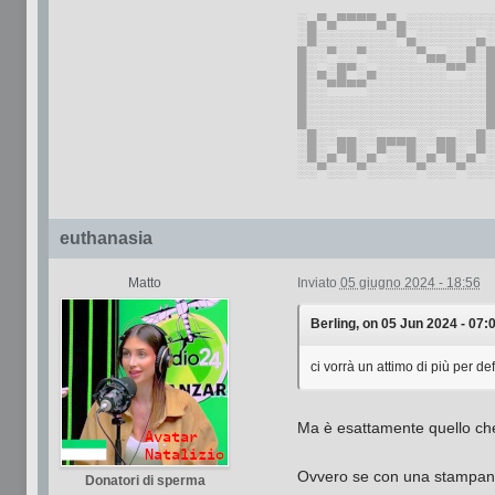
░▄▀▄▀▀▀▀▄▀▄░░░░░░░░
░█░░░░░░░░▀▄░░░░░░▄
█░░▀░░▀░░░░░▀▄▄░░█░
█░▄░█▀░▄░░░░░░░▀▀░░
█░░▀▀▀▀░░░░░░░░░░░░
█░░░░░░░░░░░░░░░░░░
█░░░░░░░░░░░░░░░░░░
░█░░▄▄░░▄▄▄▄░░▄▄░░█
░█░▄▀█░▄▀░░█░▄▀█░▄▀
░░▀░░░▀░░░░░▀░░░▀░░
euthanasia
Matto
Inviato
05 giugno 2024 - 18:56
Berling, on 05 Jun 2024 - 07:0
ci vorrà un attimo di più per defi
Ma è esattamente quello ch
Ovvero se con una stampante 
Donatori di sperma