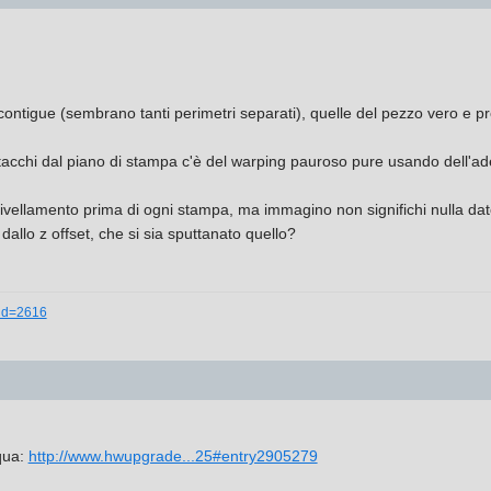
o contigue (sembrano tanti perimetri separati), quelle del pezzo vero 
tacchi dal piano di stampa c'è del warping pauroso pure usando dell'ad
livellamento prima di ogni stampa, ma immagino non significhi nulla dat
 dallo z offset, che si sia sputtanato quello?
_id=2616
qua:
http://www.hwupgrade...25#entry2905279