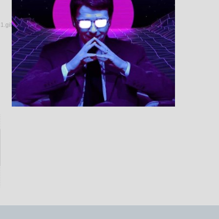
░
░
█
█
█
█
█
░
░
░