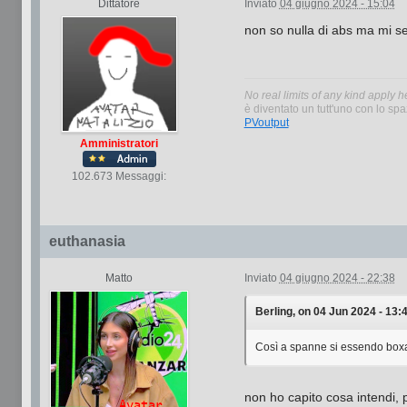
Dittatore
Inviato
04 giugno 2024 - 15:04
non so nulla di abs ma mi s
No real limits of any kind apply h
è diventato un tutt'uno con lo spaz
PVoutput
Amministratori
102.673 Messaggi:
euthanasia
Matto
Inviato
04 giugno 2024 - 22:38
Berling, on 04 Jun 2024 - 13:4
Così a spanne si essendo boxat
non ho capito cosa intendi, 