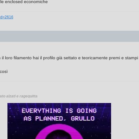
le enclosed economiche
_id=2616
l loro filamento hai il profilo già settato e teoricamente premi e stampi
così
ato alzati e ragequitta