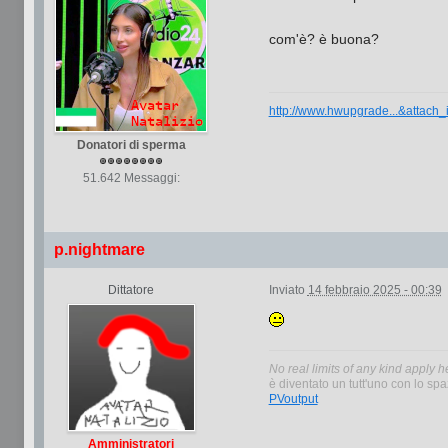
com'è? è buona?
http://www.hwupgrade...&attach
Donatori di sperma
51.642 Messaggi:
p.nightmare
Dittatore
Inviato
14 febbraio 2025 - 00:39
No real limits of any kind apply h
è diventato un tutt'uno con lo spaz
PVoutput
Amministratori