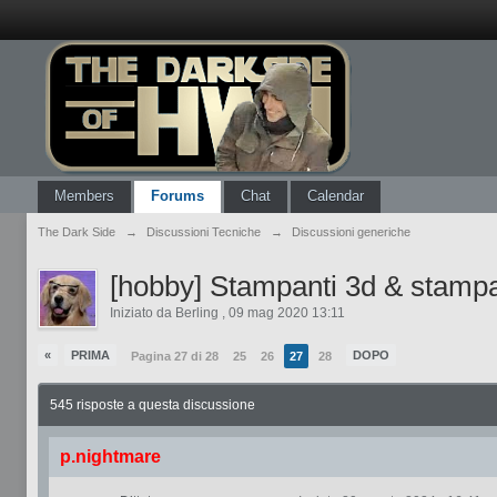
Members
Forums
Chat
Calendar
The Dark Side
→
Discussioni Tecniche
→
Discussioni generiche
[hobby] Stampanti 3d & stamp
Iniziato da
Berling
,
09 mag 2020 13:11
«
PRIMA
DOPO
Pagina 27 di 28
25
26
27
28
545 risposte a questa discussione
p.nightmare