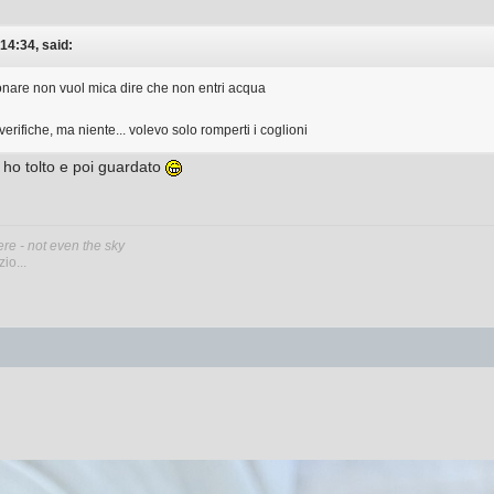
14:34, said:
zionare non vuol mica dire che non entri acqua
erifiche, ma niente... volevo solo romperti i coglioni
e ho tolto e poi guardato
ere - not even the sky
io...