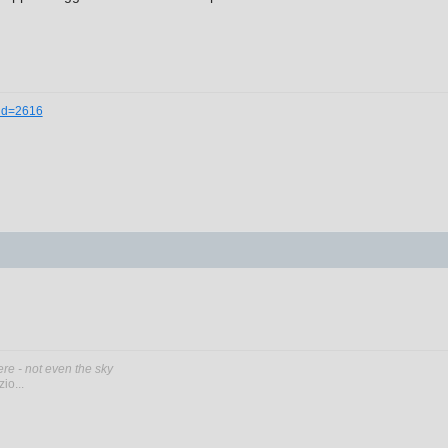
_id=2616
ere - not even the sky
io...