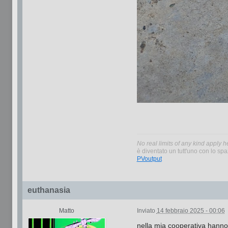
No real limits of any kind apply h
è diventato un tutt'uno con lo spaz
PVoutput
euthanasia
Matto
Inviato
14 febbraio 2025 - 00:06
nella mia cooperativa hann