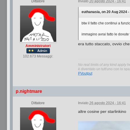
Dittatore
Inviato
20 agosto 2024 - 16:41
euthanasia, on 20 Aug 2024 - 
btw il fatto che continui a fun
immagino avrai fatto le dovute v
era tutto staccato, ovvio ch
Amministratori
102.673 Messaggi:
No real limits of any kind apply h
è diventato un tutt'uno con lo spaz
PVoutput
p.nightmare
Dittatore
Inviato
26 agosto 2024 - 16:41
altre cosine per starlinkino