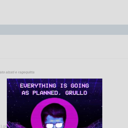
ato alzati e ragequitta