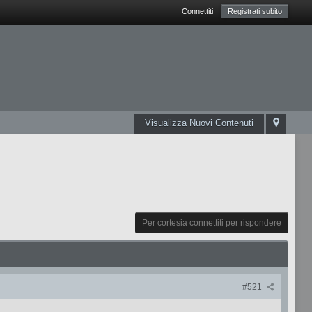
Connettiti
Registrati subito
Visualizza Nuovi Contenuti
Per cortesia connettiti per rispondere
#521