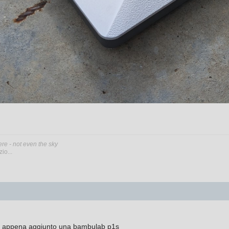
ere - not even the sky
io...
o appena aggiunto una bambulab p1s