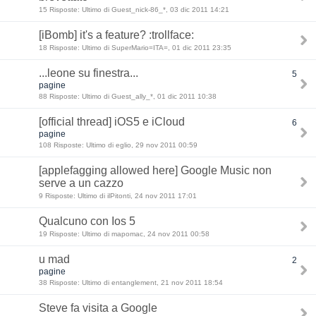
15 Risposte: Ultimo di Guest_nick-86_*, 03 dic 2011 14:21
[iBomb] it's a feature? :trollface:
18 Risposte: Ultimo di SuperMario=ITA=, 01 dic 2011 23:35
...leone su finestra...
5
pagine
88 Risposte: Ultimo di Guest_ally_*, 01 dic 2011 10:38
[official thread] iOS5 e iCloud
6
pagine
108 Risposte: Ultimo di eglio, 29 nov 2011 00:59
[applefagging allowed here] Google Music non
serve a un cazzo
9 Risposte: Ultimo di ilPitonti, 24 nov 2011 17:01
Qualcuno con Ios 5
19 Risposte: Ultimo di mapomac, 24 nov 2011 00:58
u mad
2
pagine
38 Risposte: Ultimo di entanglement, 21 nov 2011 18:54
Steve fa visita a Google