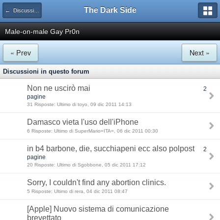
The Dark Side
← Discussioni Tecniche
Male-on-male Gay Pr0n
« Prev
Next »
Discussioni in questo forum
Non ne uscirò mai
2
pagine
31 Risposte: Ultimo di toyo, 09 dic 2011 14:13
Damasco vieta l'uso dell'iPhone
6 Risposte: Ultimo di SuperMario=ITA=, 06 dic 2011 00:30
in b4 barbone, die, succhiapeni ecc also polpost
2
pagine
20 Risposte: Ultimo di Sgobbone, 05 dic 2011 17:12
Sorry, I couldn't find any abortion clinics.
5 Risposte: Ultimo di rera, 04 dic 2011 08:47
[Apple] Nuovo sistema di comunicazione
brevettato