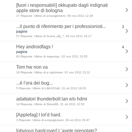
[fuori i responsabili] okkupato dagli indignati
apple store di bologna
17 Risposte: Ultimo di entanglement, 06 nov 2011 12:28
...il punto di riferimento per i professionisti...
3
pagine
57 Risposte: Ultimo di Guest_ally_*, 04 nov 2011 18:17
Hey androidfags !
4
pagine
63 Risposte: Ultimo di mapomac, 02 nov 2011 15:55
Tom hw non va
18 Risposte: Ultimo di p.nightmare, 01 nov 2011 23:11
...è l'ora dei bug...
5 Risposte: Ultimo di LilithSChild, 31 ott 2011 16:03
adattatori thunderbolt lan e/o hdmi
14 Risposte: Ultimo di Slevin86, 31 ott 2011 12:52
[Applefag] I lol'd hard.
3 Risposte: Ultimo di entanglement, 28 ott 2011 20:47
[obvious hardcover] L'avete prenotato?